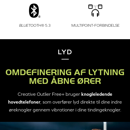
BLUETOOTH
® 5.3
MULTIPOINT-FORBINDELSE
LYD
OMDEFINERING AF LYTNING
MED ÅBNE ØRER
Creative Outlier Free+
bruger
knogleledende
hovedtelefoner
, som overfører lyd direkte til dine indre
øreknogler gennem vibrationer i dine tindingeknogler.