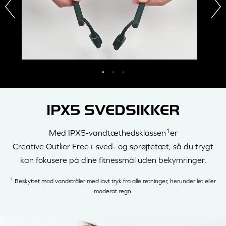
IPX5 SVEDSIKKER
1
Med IPX5-vandtæthedsklassen
er
Creative Outlier Free+
sved- og sprøjtetæt, så du trygt
kan fokusere på dine fitnessmål uden bekymringer.
1
Beskyttet mod vandstråler med lavt tryk fra alle retninger, herunder let eller
moderat regn.