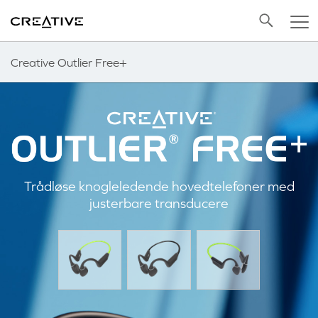
Twitter
Back to Top
Creative Outlier Free+
Trådløse knogleledende hovedtelefoner med
justerbare transducere