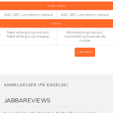
Audio-codecs
AAC; SBC; Low latency tilstand
AAC; SBC; Low latency tilstand
Farver
Mørk skifergrå og mat sort,
Midnatsblå og mat sort,
Mørk skifergrå og limegrøn
midnatsblå og brændende
orange
LÆR MERE
ANMELDELSER (PÅ ENGELSK)
JABBAREVIEWS