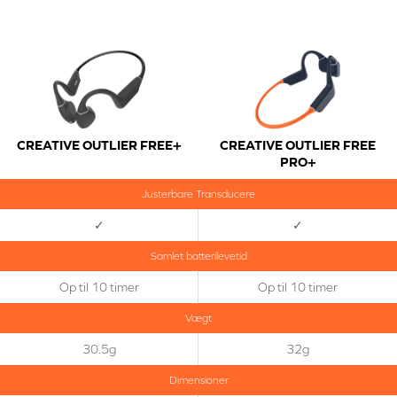
CREATIVE OUTLIER FREE+
CREATIVE OUTLIER FREE
PRO+
Justerbare Transducere
✓
✓
Samlet batterilevetid
Op til 10 timer
Op til 10 timer
Vægt
30.5g
32g
Dimensioner