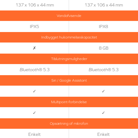
137 x 106 x 44 mm
137 x 106 x 44 mm
Vandafvisende
IPX5
IPX8
Indbygget hukommelseskapacitet
✗
8 GB
Tilslutningsmuligheder
Bluetooth
® 5.3
Bluetooth
® 5.3
Siri / Google Assistant
✓
✓
Multipoint-forbindelse
✓
✓
Opsætning af mikrofon
Enkelt
Enkelt