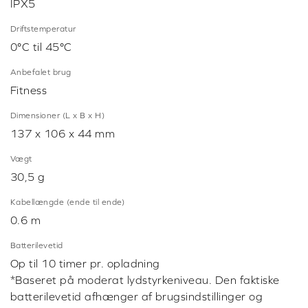
IPX5
Driftstemperatur
0°C til 45°C
Anbefalet brug
Fitness
Dimensioner (L x B x H)
137 x 106 x 44 mm
Vægt
30,5 g
Kabellængde (ende til ende)
0.6 m
Batterilevetid
Op til 10 timer pr. opladning
*Baseret på moderat lydstyrkeniveau. Den faktiske
batterilevetid afhænger af brugsindstillinger og