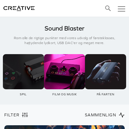
Twitter
Sound Blaster
Ram alle de rigtige punkter med vores udvalg af førsteklasses,
højtydende lydkort, USB DAC'er og meget mere.
SPIL
FILM OG MUSIK
PÅ FARTEN
FILTER
SAMMENLIGN