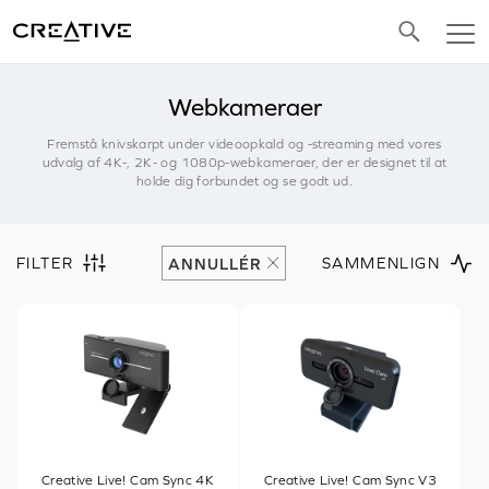
Twitter
Webkameraer
Fremstå knivskarpt under videoopkald og -streaming med vores
udvalg af 4K-, 2K- og 1080p-webkameraer, der er designet til at
holde dig forbundet og se godt ud.
FILTER
SAMMENLIGN
ANNULLÉR
Creative Live! Cam Sync 4K
Creative Live! Cam Sync V3