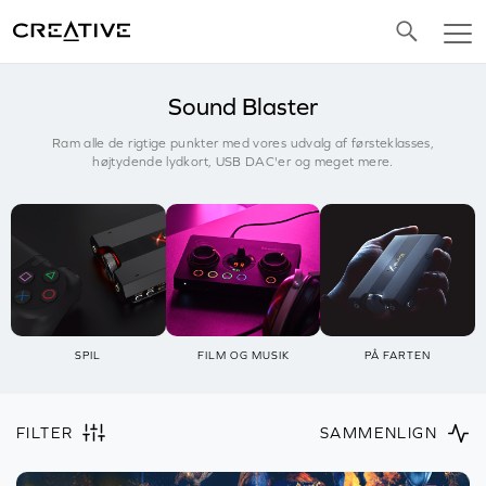
Twitter
Sound Blaster
Ram alle de rigtige punkter med vores udvalg af førsteklasses,
højtydende lydkort, USB DAC'er og meget mere.
SPIL
FILM OG MUSIK
PÅ FARTEN
FILTER
SAMMENLIGN