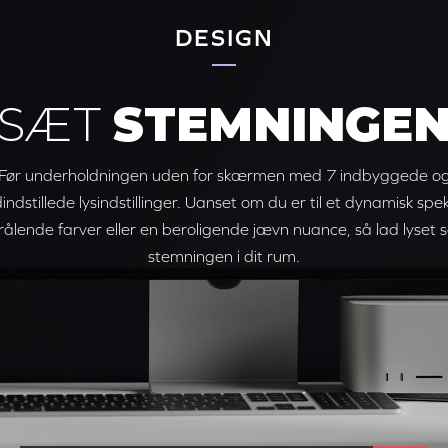
DESIGN
SÆT
STEMNINGE
Før underholdningen uden for skærmen med 7 indbyggede o
indstillede lysindstillinger. Uanset om du er til et dynamisk sp
trålende farver eller en beroligende jævn nuance, så lad lyset 
stemningen i dit rum.