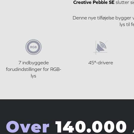
Creative Pebble SE
slutter s
Denne nye tilføjelse bygger 
lys ti
7 indbyggede
45°-drivere
forudindstillinger for RGB-
lys
Over
140.000