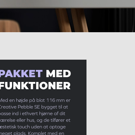
PAKKET
MED
FUNKTIONER
Med en højde på blot 116 mm er
Creative Pebble SE
bygget til at
asse ind i ethvert hjørne af dit
ærelse eller hus, og de tilfører et
æstetisk touch uden at optage
meget plads. Komplet med en