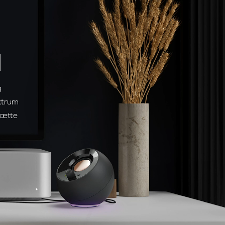
N
g
ektrum
sætte