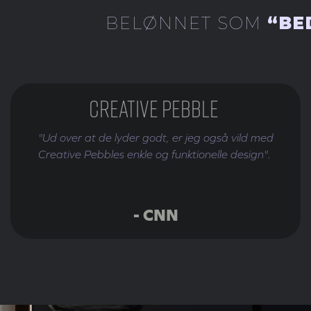
BELØNNET SOM
“BE
Creative Pebble
"Ud over at de lyder godt, er jeg også vild med
Creative Pebbles enkle og funktionelle design".
- CNN