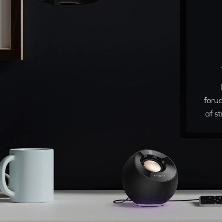
forud
af s