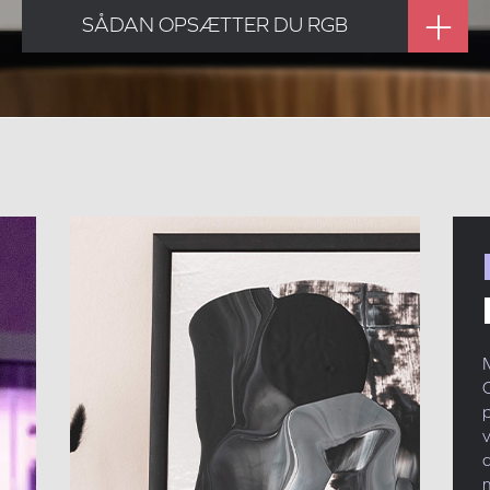
SÅDAN OPSÆTTER DU RGB
p
v